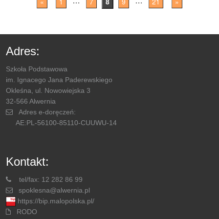
«
1
7
8
9
21
»
…
…
Adres:
Szkoła Podstawowa
im. Ignacego Jana Paderewskiego
Okleśna, ul. Nowowiejska 3
32-566 Alwernia
Adres e-doręczeń:
AE:PL-56100-85110-CUUWU-14
Kontakt:
tel/fax: 12 282 86 99
spoklesna@alwernia.pl
https://bip.malopolska.pl/
RODO