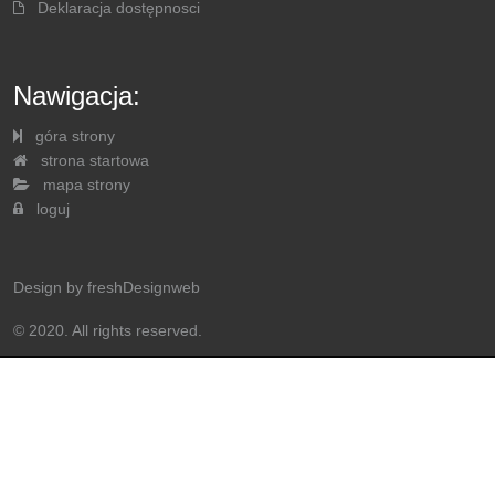
Deklaracja dostępnosci
Nawigacja:
góra strony
strona startowa
mapa strony
loguj
Design by
freshDesignweb
© 2020. All rights reserved.