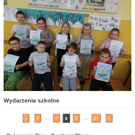
Wydarzenia szkolne
«
1
7
8
9
21
»
…
…