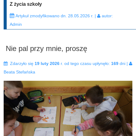
Z życia szkoły
Artykuł zmodyfikowano dn. 28.05.2026 r. |
autor:
Admin
Nie pal przy mnie, proszę
Zdarzyło się
19 luty 2026
r. od tego czasu upłynęło:
169
dni |
Beata Stefańska