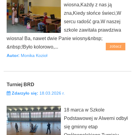
wiosna,Każdy z nas ją
zna,Kiedy słońce świeci,W
sercu radość gra.W naszej
szkole zawitała prawdziwa
wiosna! Ba, nawet dwie Panie wiosny&nbsp;
&nbsp;!Było kolorowo,...
zobacz
Autor:
Monika Kozioł
Turniej BRD
Zdarzyło się:
18.03.2026 r.
18 marca w Szkole
Podstawowej w Alwerni odbył
się gminny etap