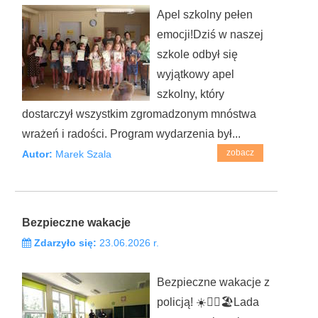
Apel szkolny pełen
emocji!Dziś w naszej
szkole odbył się
wyjątkowy apel
szkolny, który
dostarczył wszystkim zgromadzonym mnóstwa
wrażeń i radości. Program wydarzenia był...
zobacz
Autor:
Marek Szala
Bezpieczne wakacje
Zdarzyło się:
23.06.2026 r.
Bezpieczne wakacje z
policją! ☀️👮‍♂️🏖️Lada