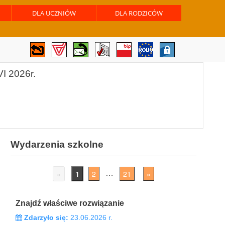
DLA UCZNIÓW
DLA RODZICÓW
I 2026r.
Wydarzenia szkolne
«
1
2
21
»
…
Znajdź właściwe rozwiązanie
Zdarzyło się:
23.06.2026 r.