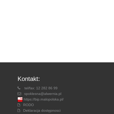
Kontakt:
tel/fax: 12 282 86 99
spoklesna@alwernia.pl
https://bip.malopolska.pl/
RODO
Deklaracja dostępnosci