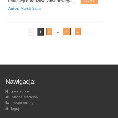
realizacji doradztwa zawodowego...
zobacz
Autor:
Marek Szala
«
1
2
21
»
…
Nawigacja:
góra strony
strona startowa
mapa strony
loguj