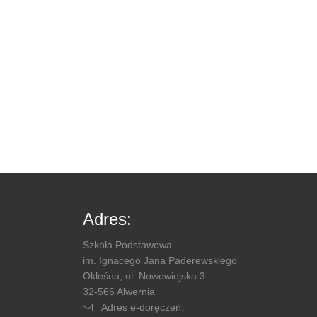
Adres:
Szkoła Podstawowa
im. Ignacego Jana Paderewskiego
Okleśna, ul. Nowowiejska 3
32-566 Alwernia
Adres e-doręczeń: