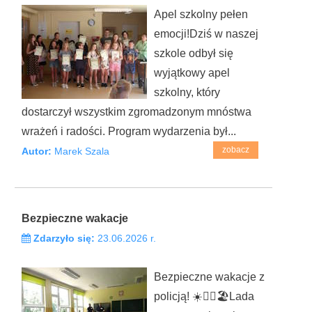
Apel szkolny pełen
emocji!Dziś w naszej
szkole odbył się
wyjątkowy apel
szkolny, który
dostarczył wszystkim zgromadzonym mnóstwa
wrażeń i radości. Program wydarzenia był...
zobacz
Autor:
Marek Szala
Bezpieczne wakacje
Zdarzyło się:
23.06.2026 r.
Bezpieczne wakacje z
policją! ☀️👮‍♂️🏖️Lada