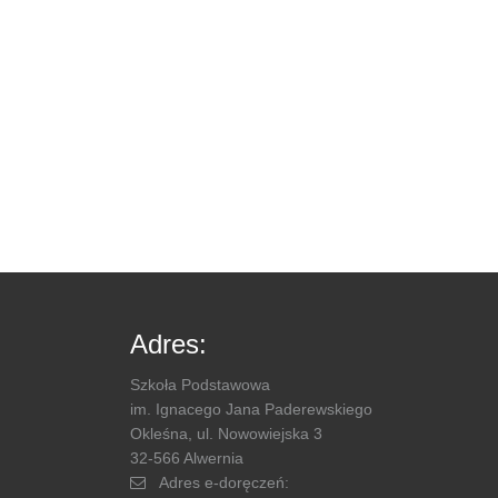
Adres:
Szkoła Podstawowa
im. Ignacego Jana Paderewskiego
Okleśna, ul. Nowowiejska 3
32-566 Alwernia
Adres e-doręczeń: