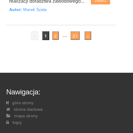
realizacji doradztwa zawodowego...
zobacz
Autor:
Marek Szala
«
1
2
21
»
…
Nawigacja:
góra strony
strona startowa
mapa strony
loguj