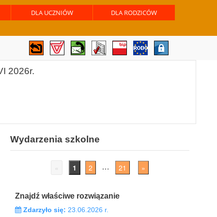
DLA UCZNIÓW
DLA RODZICÓW
I 2026r.
Wydarzenia szkolne
«
1
2
21
»
…
Znajdź właściwe rozwiązanie
Zdarzyło się:
23.06.2026 r.