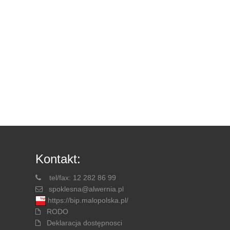
Kontakt:
tel/fax: 12 282 86 99
spoklesna@alwernia.pl
https://bip.malopolska.pl/
RODO
Deklaracja dostępnosci